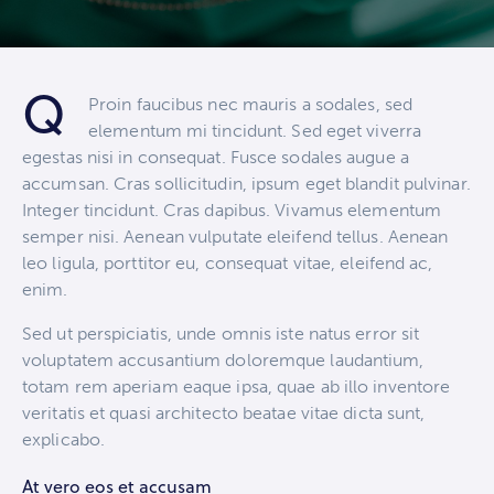
Q
Proin faucibus nec mauris a sodales, sed
elementum mi tincidunt. Sed eget viverra
egestas nisi in consequat. Fusce sodales augue a
accumsan. Cras sollicitudin, ipsum eget blandit pulvinar.
Integer tincidunt. Cras dapibus. Vivamus elementum
semper nisi. Aenean vulputate eleifend tellus. Aenean
leo ligula, porttitor eu, consequat vitae, eleifend ac,
enim.
Sed ut perspiciatis, unde omnis iste natus error sit
voluptatem accusantium doloremque laudantium,
totam rem aperiam eaque ipsa, quae ab illo inventore
veritatis et quasi architecto beatae vitae dicta sunt,
explicabo.
At vero eos et accusam