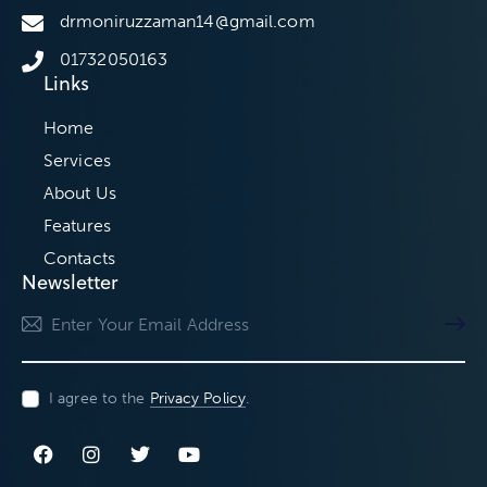
drmoniruzzaman14@gmail.com
01732050163
Links
Home
Services
About Us
Features
Contacts
Newsletter
Subscri
I agree to the
Privacy Policy
.